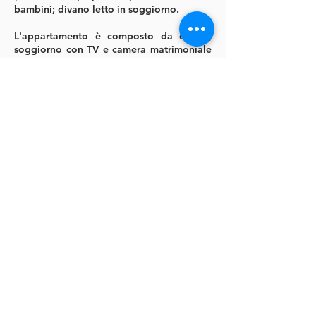
bambini; divano letto in soggiorno.
L'appartamento è composto da cucina,
soggiorno con TV e camera matrimoniale
con bagno.
Cucina: ampio piano di lavoro, piano
cottura a induzione, frigorifero,
lavastoviglie, pentole, microonde,
bollitore, tostapane e tutto il necessario
per preparare un delizioso pasto toscano.
Bagno: dotato di ampia doccia, wc e
lavabo.
Restituzione
© 2022 di Trovare Toscana.